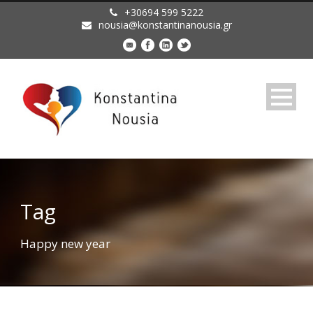
+30694 599 5222
nousia@konstantinanousia.gr
Tag
Happy new year