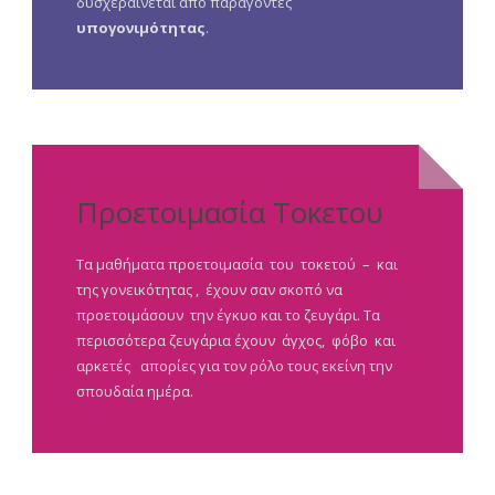
δυσχεραίνεται από παράγοντες
υπογονιμότητας
.
Προετοιμασία Τοκετου
Τα μαθήματα προετοιμασία του τοκετού – και
της γονεικότητας , έχουν σαν σκοπό να
προετοιμάσουν την έγκυο και το ζευγάρι. Τα
περισσότερα ζευγάρια έχουν άγχος, φόβο και
αρκετές απορίες για τον ρόλο τους εκείνη την
σπουδαία ημέρα.