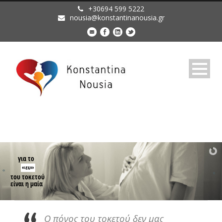
+30694 599 5222
nousia@konstantinanousia.gr
για το
«ευ»
του τοκετού
είναι η μαία
Ο πόνος του τοκετού δεν μας