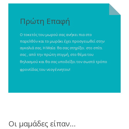
Πρώτη Επαφή
Ο τοκετός του μωρού σας ανήκει πια στο
παρελθόν και το μωράκι έχει προσγειωθεί στην
αγκαλιά σας. Η Μαία
θα σας στηρίξει στο σπίτι
σας , από την πρώτη στιγμή, στο θέμα του
θηλασμού και
θα σας υποδείξει τον σωστό τρόπο
φροντίδας του νεογέννητου!
Οι μαμάδες είπαν…