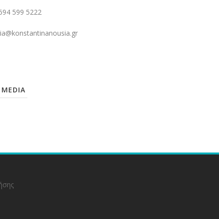
694 599 5222
ia@konstantinanousia.gr
 MEDIA
ήσης