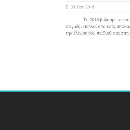
31 Dec 2016
Το 2016 βιώσαμε υπέροχ
στιγμές . Πολλοί απο εσάς απολα
την έλευση του παιδιού σας στην ζ