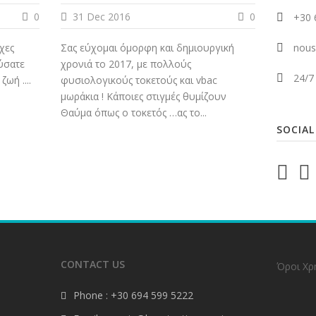
0
31 Dec 2016
0
+30 
ες
Σας εύχομαι όμορφη και δημιουργική
nous
ύσατε
χρονιά το 2017, με πολλούς
24/7
ωή ....
φυσιολογικούς τοκετούς και vbac
μωράκια ! Κάποιες στιγμές θυμίζουν
Θαύμα όπως ο τοκετός …ας το...
SOCIAL
CONTACT US
Όροι Χρ
Phone : +30 694 599 5222