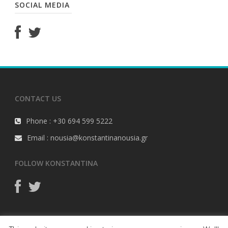
SOCIAL MEDIA
CONTACT US
Phone : +30 694 599 5222
Email : nousia@konstantinanousia.gr
FOLLOW KONSTANTINA
Όροι Χρήσης