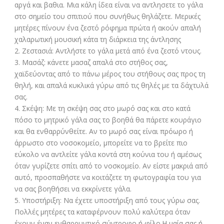
αργά και βαθια. Μια κάλη ίδεα είναι να αντλησετε το γάλα
στο σημείο του σπιτιού που συνήθως θηλάζετε. Μερικές
μητέρες πίνουν ένα ζεστό ρόφημα πρώτα ή ακούν απαλή
χαλαρωτική μουσική κάτα τη διάρκεια της άντλησης
2. Ζεστασιά: Αντλήστε το γάλα μετά από ένα ζεστό ντους.
3. Μασάζ: κάνετε μασαζ απαλά στο στήθος σας,
χαϊδεύοντας από το πάνω μέρος του στήθους σας προς τη
θηλή, και απαλά κυκλικά γύρω από τις θηλές με τα δάχτυλά
σας.
4. Σκέψη: Με τη σκέψη σας στο μωρό σας και στο κατά
πόσο το μητρικό γάλα σας το βοηθά θα πάρετε κουράγιο
και θα ενθαρρύνθείτε. Αν το μωρό σας είναι πρόωρο ή
άρρωστο στο νοσοκομείο, μπορείτε να το βρείτε πιο
εύκολο να αντλείτε γάλα κοντά στη κούνια του ή αμέσως
όταν γυρίζετε σπίτι από το νοσκομείο. Αν είστε μακριά από
αυτό, προσπαθήστε να κοιτάζετε τη φωτογραφία του για
να σας βοηθήσει να εκκρίνετε γάλα.
5. Υποστήριξη: Να έχετε υποστήριξη από τους γύρω σας.
Πολλές μητέρες τα καταφέρνουν πολύ καλύτερα όταν
έχουν έναν ενθαρρυντικό σύντροφο ή φίλο.Η μαία σας ή