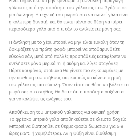
Είναι σημαντικό να μην κρίνουμε τη συνολική παραγωγή
γάλακτος από την ποσότητα του γάλακτος που βγάζετε σε
μία άντληση. Η τεχνική του μωρού στο να αντλεί γάλα είναι
η καλύτερη δυνατή, και θα είναι πάντα σε θέση να πάρει
περισσότερο γάλα από ό,τι εάν το αντλείσετε μόνη σας.
Η άντληση με το χέρι μπορεί να μην είναι εύκολη όταν τη
δοκιμάζετε για πρώτη φορά- μπορεί να αποθαρυνθείτε
εύκολα εάν, μετά από πολλές προσπάθειές καταφέρετε να
αντλήσετε μόνο μερικά ml ή ακόμη και λίγες σταγόνες!
Πάρτε κουράγιο, σταδιακά θα γίνετε πιο εξικοιωμένες με
την αίσθηση του στήθους σας και πώς να κάνετε τη ροή
του γάλακτος πιο εύκολη. Όταν είστε σε θέση να βάλετε το
μωρό σας στο στήθος, θα δείτε ότι η ποσότητα αυξάνεται
για να καλύψει τις ανάγκες του.
Αποθήκευση του μητρικού γάλακτος για οικιακή χρήση:
Το φρέσκο μητρικό γάλα αποθηκεύεται σε κλειστό δοχείο.
Μπορεί να διατηρηθεί σε θερμοκρασία δωματίου για 6-8
ώρες (26ºC ή χαμηλότερα). Αν η ψύξη είναι διαθέσιμη