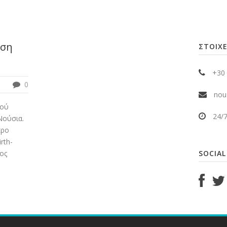
υση
ΣΤΟΙΧΕ
+30 
0
nous
κού
24/
Νούσια.
τρο
rth-
ος
SOCIAL