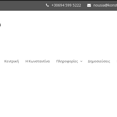
+30694 599 5222
nousia@konst
Κεντρική
Η Κωνσταντίνα
Πληροφορίες
Δημοσιεύσεις