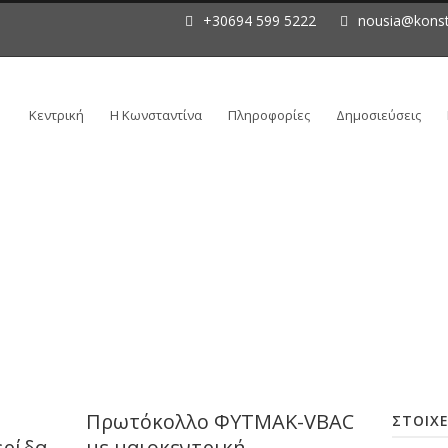
+30694 599 5222
nousia@konst
Κεντρική
Η Κωνσταντίνα
Πληροφορίες
Δημοσιεύσεις
ες και vbac.ΦΥΤΜΑΚ. Καισαρική τομή
Πρωτόκολλο ΦΥΤΜΑΚ-VBAC
ΣΤΟΙΧΕ
ερίδα
με μαιοκεντρική