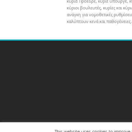
κυρία Πρόεδρε, κύριε υπουργέ, κ
κύριοι βουλευτές, κυρίες και κύρι
ανάγκη για νομοθετικές ρυθμίσει
καλύπτουν κενά και παθογένειες..
This website uses cookies to improve y