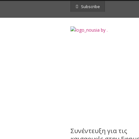
Subscribe
Tag
Φυσιολογικός τοκετός. Μαί
Συνέντευξη για τις
καισαρικές στην Εφημ