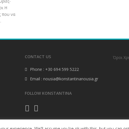
υρίες-
οι Η
ς που να
.
CONTACT US
Όροι Χρ
Phone : +30 694 599 5222
Email : nousia@konstantinanousia.gr
FOLLOW KONSTANTINA
our experience. We'll assume you're ok with this, but you can opt