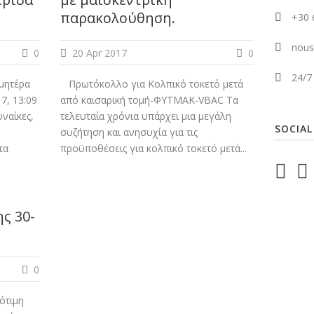
παρακολούθηση.
+30 
nous
0
20 Apr 2017
0
24/7
 μητέρα
Πρωτόκολλο για Κολπικό τοκετό μετά
7, 13:09
από καισαρική τομή-ΦΥΤΜΑΚ-VBAC Τα
υναίκες,
τελευταία χρόνια υπάρχει μια μεγάλη
SOCIAL
συζήτηση και ανησυχία για τις
τα
προϋποθέσεις για κολπικό τοκετό μετά...
ς 30-
0
ότιμη