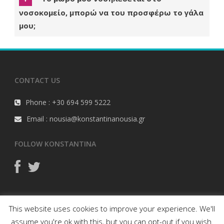
νοσοκομείο, μπορώ να του προσφέρω το γάλα
μου;
CONTACT US
Phone : +30 694 599 5222
Email : nousia@konstantinanousia.gr
FOLLOW KONSTANTINA
Όροι Χρήσης
This website uses cookies to improve your experience. We'll
assume you're ok with this, but you can opt-out if you wish.