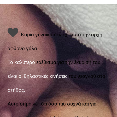
Καμία γυναίκα δεν έχει από την αρχή
άφθονο γάλα.
Το καλύτερο
ερέθισμα για την έκκρισή του,
είναι οι θηλαστικές κινήσεις
του νεογνού στο
στήθος.
Αυτό σημαίνει, ότι όσο πιο συχνά και για