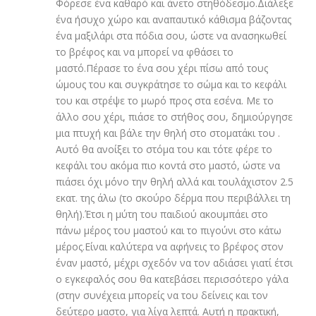
Φόρεσε ένα καθαρό και άνετο στηθόδεσμο.Διάλεξε
ένα ήσυχο χώρο και αναπαυτικό κάθισμα βάζοντας
ένα μαξιλάρι στα πόδια σου, ώστε να ανασηκωθεί
το βρέφος και να μπορεί να φθάσει το
μαστό.Πέρασε το ένα σου χέρι πίσω από τους
ώμους του και συγκράτησε το σώμα και το κεφάλι
του και στρέψε το μωρό προς στα εσένα. Με το
άλλο σου χέρι, πιάσε το στήθος σου, δημιούργησε
μια πτυχή και βάλε την θηλή στο στοματάκι του .
Αυτό θα ανοίξει το στόμα του και τότε φέρε το
κεφάλι του ακόμα πιο κοντά στο μαστό, ώστε να
πιάσει όχι μόνο την θηλή αλλά και τουλάχιστον 2.5
εκατ. της άλω (το σκούρο δέρμα που περιβάλλει τη
θηλή).Έτσι η μύτη του παιδιού ακουμπάει στο
πάνω μέρος του μαστού και το πιγούνι στο κάτω
μέρος.Είναι καλύτερα να αφήνεις το βρέφος στον
έναν μαστό, μέχρι σχεδόν να τον αδιάσει γιατί έτσι
ο εγκεφαλός σου θα κατεβάσει περισσότερο γάλα
(στην συνέχεια μπορείς να του δείνεις και τον
δεύτερο μαστο, για λίγα λεπτά. Αυτή η πρακτική,