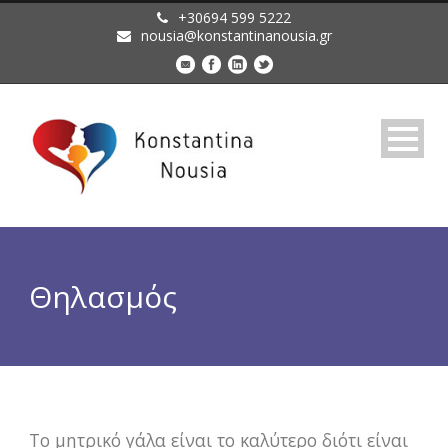
+30694 599 5222
nousia@konstantinanousia.gr
Θηλασμός
Το μητρικό γάλα είναι το καλύτερο διότι είναι